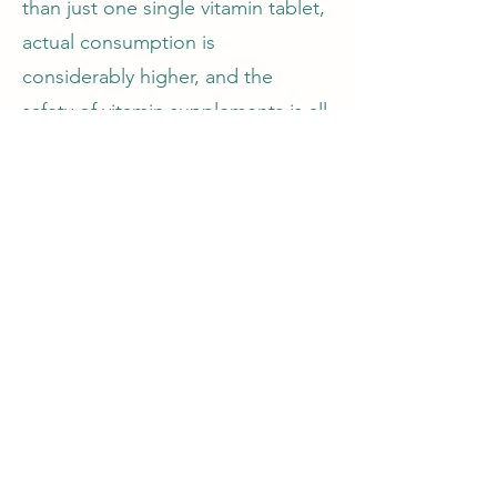
than just one single vitamin tablet,
actual consumption is
considerably higher, and the
safety of vitamin supplements is all
the more remarkable.
Abram Hoffer, MD, PhD,
repeatedly said: "No one dies
from vitamins."
He was right when he said it and
he is still right today. The
Orthomolecular Medicine News
Service invites submission of
specific scientific evidence
conclusively demonstrating death
caused by a vitamin.