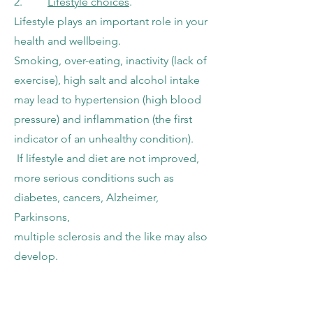
2.
Lifestyle choices
.
Lifestyle plays an important role in your
health and wellbeing.
Smoking, over-eating, inactivity (lack of
exercise), high salt and alcohol intake
may lead to hypertension (high blood
pressure) and inflammation (the first
indicator of an unhealthy condition).
If lifestyle and diet are not improved,
more serious conditions such as
diabetes, cancers, Alzheimer,
Parkinsons,
multiple sclerosis and the like may also
develop.
3.
pH
: