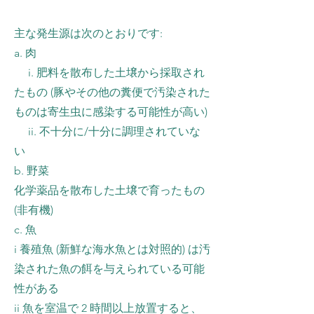
主な発生源は次のとおりです:
a. 肉
i. 肥料を散布した土壌から採取され
たもの (豚やその他の糞便で汚染された
ものは寄生虫に感染する可能性が高い)
ii. 不十分に/十分に調理されていな
い
b. 野菜
化学薬品を散布した土壌で育ったもの
(非有機)
c. 魚
i 養殖魚 (新鮮な海水魚とは対照的) は汚
染された魚の餌を与えられている可能
性がある
ii 魚を室温で 2 時間以上放置すると、