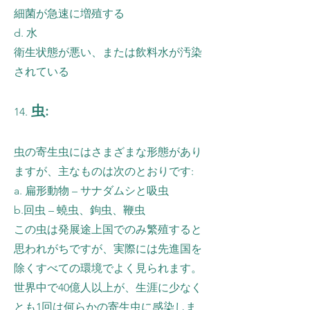
細菌が急速に増殖する
d. 水
衛生状態が悪い、または飲料水が汚染
されている
虫:
14.
虫の寄生虫にはさまざまな形態があり
ますが、主なものは次のとおりです:
a. 扁形動物 – サナダムシと吸虫
b.回虫 – 蟯虫、鉤虫、鞭虫
この虫は発展途上国でのみ繁殖すると
思われがちですが、実際には先進国を
除くすべての環境でよく見られます。
世界中で40億人以上が、生涯に少なく
とも1回は何らかの寄生虫に感染しま